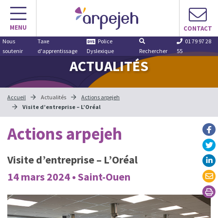
Aller
au
MENU
contenu
CONTACT
Nous
Taxe
Police
01 79 97 28
soutenir
d'apprentissage
Dyslexique
Rechercher
55
ACTUALITÉS
Accueil
Actualités
Actions arpejeh
Visite d’entreprise – L’Oréal
Actions arpejeh
Visite d’entreprise – L’Oréal
14 mars 2024 • Saint-Ouen