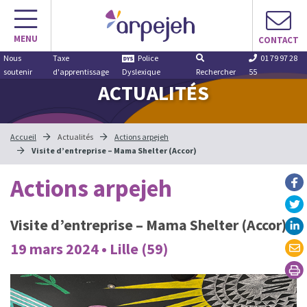
Aller
au
MENU
contenu
CONTACT
Nous
Taxe
Police
01 79 97 28
soutenir
d'apprentissage
Dyslexique
Rechercher
55
ACTUALITÉS
Accueil
Actualités
Actions arpejeh
Visite d’entreprise – Mama Shelter (Accor)
Actions arpejeh
Visite d’entreprise – Mama Shelter (Accor)
19 mars 2024 • Lille (59)