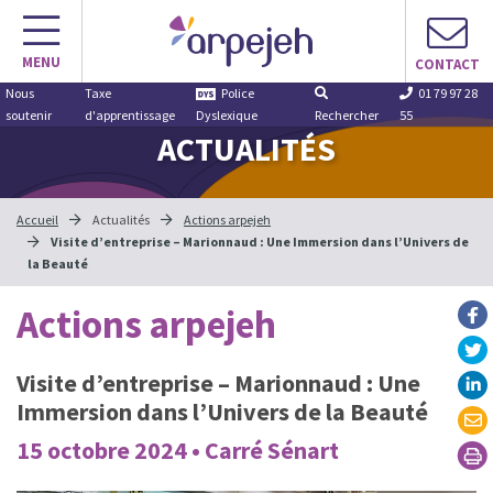
Aller
au
MENU
contenu
CONTACT
Nous
Taxe
Police
01 79 97 28
soutenir
d'apprentissage
Dyslexique
Rechercher
55
ACTUALITÉS
Accueil
Actualités
Actions arpejeh
Visite d’entreprise – Marionnaud : Une Immersion dans l’Univers de
la Beauté
Actions arpejeh
Visite d’entreprise – Marionnaud : Une
Immersion dans l’Univers de la Beauté
15 octobre 2024 • Carré Sénart