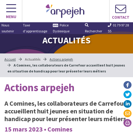
Aller
au
MENU
contenu
CONTACT
Nous
Taxe
Police
01 79 97 28
soutenir
d'apprentissage
Dyslexique
Rechercher
55
ACTUALITÉS
Accueil
Actualités
Actions arpejeh
A Comines, les collaborateurs de Carrefour accueillent huit jeunes
en situation de handicap pour leur présenter leurs métiers
Actions arpejeh
A Comines, les collaborateurs de Carrefour
accueillent huit jeunes en situation de
handicap pour leur présenter leurs métiers
15 mars 2023 • Comines