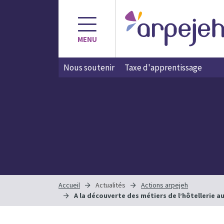
Aller
au
contenu
MENU
Nous soutenir
Taxe d'apprentissage
Accueil
Actualités
Actions arpejeh
A la découverte des métiers de l’hôtellerie 