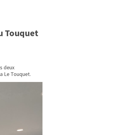
au Touquet
rs deux
sa Le Touquet.