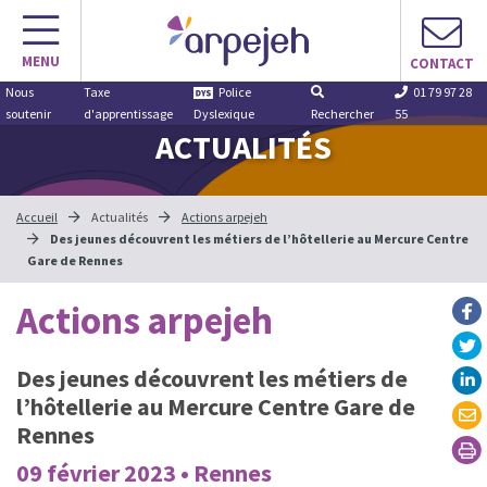
Aller
au
MENU
contenu
CONTACT
Nous
Taxe
Police
01 79 97 28
soutenir
d'apprentissage
Dyslexique
Rechercher
55
ACTUALITÉS
Accueil
Actualités
Actions arpejeh
Des jeunes découvrent les métiers de l’hôtellerie au Mercure Centre
Gare de Rennes
Actions arpejeh
Des jeunes découvrent les métiers de
l’hôtellerie au Mercure Centre Gare de
Rennes
09 février 2023 • Rennes