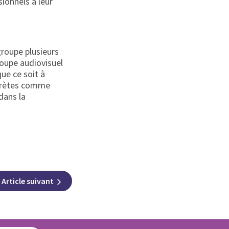
sionnels à leur
groupe plusieurs
roupe audiovisuel
que ce soit à
ncrètes comme
dans la
Article
suivant