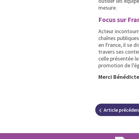
outiller les équip
mesure.
Focus sur Fra
Acteur incontourn
chaînes publiques
en France, il se d
travers ses conte
celle présentée l
promotion de l’ég
Merci Bénédicte,
Article
précéden