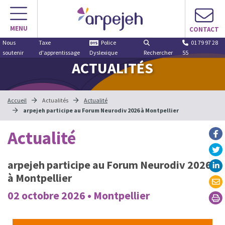
MENU
CONTACT
Nous
Taxe
Police
01 79 97 28
soutenir
d'apprentissage
Dyslexique
Rechercher
55
ACTUALITÉS
Accueil
Actualités
Actualité
arpejeh participe au Forum Neurodiv 2026 à Montpellier
Actualité
arpejeh participe au Forum Neurodiv 2026
à Montpellier
02 octobre 2026 • Montpellier