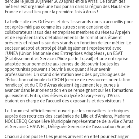
déroulé le jeudi 30 janvier 2020 après-midi à Arras. Ce forum des
métiers est organisé une fois par an dans la région des Hauts-de-
France et avait lieu pour la première fois à Arras !
La belle salle des Orfèvres et des Tisserands nous a accueillis pour
cet après-midi pas comme les autres : une centaine de
collaborateurs issus des entreprises membres du réseau Arpejeh
et de représentants d’établissements de formations étaient
présents et répartis sur des stands en fonction de leur métier. Le
secteur adapté et protégé était également représenté avec
l’UNEA (Union Nationale des Entreprises Adaptées) , un ESAT
(Établissement et Service d’Aide par le Travail) et une entreprise
adaptée pour permettre aux jeunes de découvrir toutes les
opportunités pouvant s’ouvrir à eux quant à leur avenir
professionnel. Un stand orientation avec des psychologues de
l’Éducation nationale du CROH (centre de ressources orientation
handicap) et du CIO d’Arras aidaient également les jeunes à
avancer dans leur orientation en se renseignant sur les formations
qui existent. Enfin, des élèves du lycée Savary-Ferry d’Arras
étaient en charge de l’accueil des exposants et des visiteurs !
Le forum est officiellement ouvert par les conseillers techniques
auprès des rectrices des académies de Lille et d’Amiens, Madame
NOCLERCQ Conseillère Municipale représentante de la ville d’Arras
et Servane CHAUVEL, Déléguée Générale de l’association Arpejeh.
Chacun à son poste ! Les jeunes arrivent en effet pour échanger