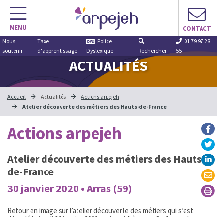
Aller
au
MENU
contenu
CONTACT
Nous
Taxe
Police
01 79 97 28
soutenir
d'apprentissage
Dyslexique
Rechercher
55
ACTUALITÉS
Accueil
Actualités
Actions arpejeh
Atelier découverte des métiers des Hauts-de-France
Actions arpejeh
Atelier découverte des métiers des Hauts-
de-France
30 janvier 2020 • Arras (59)
Retour en image sur l’atelier découverte des métiers qui s’est