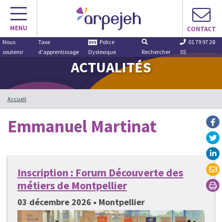
Aller
au
MENU
contenu
CONTACT
Nous
Taxe
Police
01 79 97 28
soutenir
d'apprentissage
Dyslexique
Rechercher
55
ACTUALITÉS
Accueil
Emmanuel Martinat
Inscription : Forum Découverte des
métiers de Montpellier
03 décembre 2026 • Montpellier