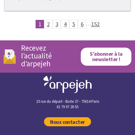
1
2
3
4
5
6
…
152
Recevez
S’abonner à la
l’actualité
newsletter !
d’arpejeh
23 rue du départ - Boite 37 - 75014 Paris
01 79 97 28 55
Nous contacter