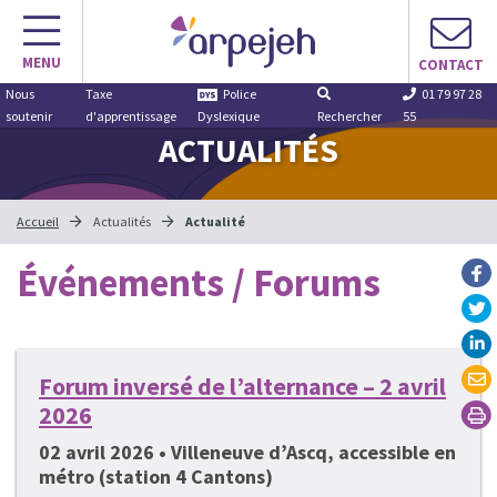
Aller
au
MENU
contenu
CONTACT
Nous
Taxe
Police
01 79 97 28
soutenir
d'apprentissage
Dyslexique
Rechercher
55
ACTUALITÉS
Accueil
Actualités
Actualité
Événements / Forums
Forum inversé de l’alternance – 2 avril
2026
02 avril 2026 • Villeneuve d’Ascq, accessible en
métro (station 4 Cantons)