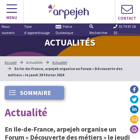
Aller
au
MENU
contenu
CONTACT
Nous
Taxe
Police
01 79 97 28
soutenir
d'apprentissage
Dyslexique
Rechercher
55
ACTUALITÉS
Accueil
Actualités
Actualité
En Ile-de-France, arpejeh organise un Forum « Découverte des
métiers » le jeudi 29 février 2024
SOMMAIRE
Actualité
En Ile-de-France, arpejeh organise un
Forum « Découverte des métiers » le jeudi