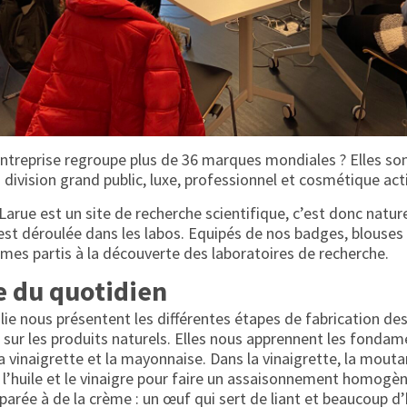
entreprise regroupe plus de 36 marques mondiales ? Elles son
 division grand public, luxe, professionnel et cosmétique act
-Larue est un site de recherche scientifique, c’est donc natu
s’est déroulée dans les labos. Equipés de nos badges, blouse
mes partis à la découverte des laboratoires de recherche.
e du quotidien
lie nous présentent les différentes étapes de fabrication de
t sur les produits naturels. Elles nous apprennent les fonda
a vinaigrette et la mayonnaise. Dans la vinaigrette, la moutar
ie l’huile et le vinaigre pour faire un assaisonnement homogè
parée à de la crème : un œuf qui sert de liant et beaucoup d’