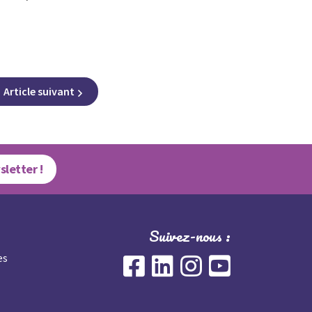
Article
suivant
sletter !
Suivez-nous :
es