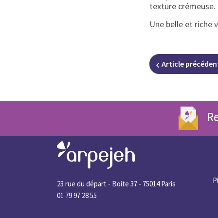
texture crémeuse. F
Une belle et riche 
Article
précéden
Re
P
23 rue du départ - Boite 37 - 75014 Paris
01 79 97 28 55