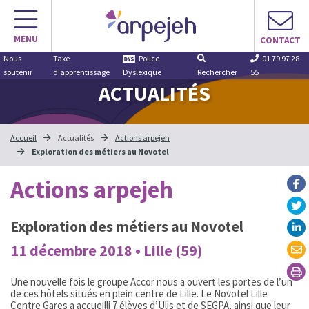
Aller
au
MENU
contenu
CONTACT
Nous
Taxe
Police
01 79 97 28
soutenir
d'apprentissage
Dyslexique
Rechercher
55
ACTUALITÉS
Accueil
Actualités
Actions arpejeh
Exploration des métiers au Novotel
Actions arpejeh
Exploration des métiers au Novotel
11 décembre 2018 • Lille (59)
Une nouvelle fois le groupe Accor nous a ouvert les portes de l’un
de ces hôtels situés en plein centre de Lille. Le Novotel Lille
Centre Gares a accueilli 7 élèves d’Ulis et de SEGPA, ainsi que leur