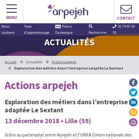
Aller
au
MENU
contenu
CONTACT
Nous
Taxe
Police
01 79 97 28
soutenir
d'apprentissage
Dyslexique
Rechercher
55
ACTUALITÉS
Accueil
Actualités
Actions arpejeh
Exploration des métiers dans l’entreprise adaptée Le Sextant
Actions arpejeh
Exploration des métiers dans l’entreprise
adaptée Le Sextant
13 décembre 2018 • Lille (59)
Grâce au partenariat entre Arpejeh et l’UNEA (Union nationale des