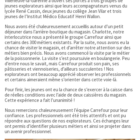
Villeneuve-la-Garenne a ouvert ses portes à trois groupes de
jeunes explorateurs ainsi que leurs accompagnateurs venus du
lycée René Cassin, deux jeunes du collège Jean Vilar et trois
jeunes de l’Institut Médico Educatif Henri Wallon.
Nous avons été chaleureusement accueillis autour d’un petit
déjeuner dans l’arrière-boutique du magasin. Charlotte, notre
interlocutrice nous a présenté le groupe Carrefour ainsi que
certains des 300 métiers existants. Par la suite, nous avons eu la
chance de visiter le magasin, et d’arrêter notre attention sur des
métiers bien précis. Nous avons commencé la visite par le métier
de la poissonnerie. La visite s’est poursuivie en boulangerie. Peu
d’entre nous le savait, mais Carrefour produit son pain, ses
pâtisseries et viennoiseries, d’ailleurs succulentes ! Nos
explorateurs ont beaucoup apprécié observer les professionnels
et certains aimeraient même s’orienter dans cette voie-là.
Pour finir, les jeunes ont eu la chance de s’exercer à la caisse dans
de réelles conditions avec l’aide de deux caissières du magasin.
Cette expérience a fait l’unanimité !
Nous remercions chaleureusement l’équipe Carrefour pour leur
confiance. Les professionnels ont été très attentifs et ont pu
répondre aux questions de nos explorateurs. Ces échanges leur
ont permis d’identifier plusieurs métiers et ainsi se projeter dans
un avenir professionnel.