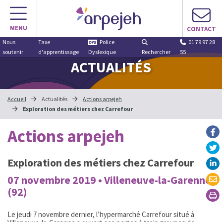
MENU
CONTACT
Nous
Taxe
Police
01 79 97 28
soutenir
d'apprentissage
Dyslexique
Rechercher
55
ACTUALITÉS
Accueil
Actualités
Actions arpejeh
Exploration des métiers chez Carrefour
Actions arpejeh
Exploration des métiers chez Carrefour
07 novembre 2019 • Villeneuve-la-Garenne
(92)
Le jeudi 7 novembre dernier, l’hypermarché Carrefour situé à