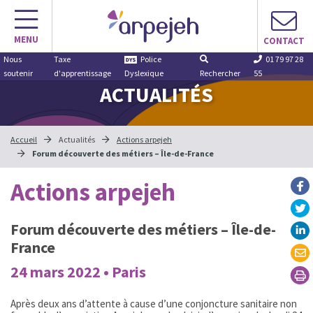
Aller
au
MENU
contenu
CONTACT
Nous
Taxe
Police
01 79 97 28
soutenir
d'apprentissage
Dyslexique
Rechercher
55
ACTUALITÉS
Accueil
Actualités
Actions arpejeh
Forum découverte des métiers – Île-de-France
Actions arpejeh
Forum découverte des métiers – Île-de-
France
24 mars 2022 • Paris
Après deux ans d’attente à cause d’une conjoncture sanitaire non