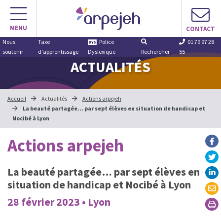
Aller
au
MENU
contenu
CONTACT
Nous
Taxe
Police
01 79 97 28
soutenir
d'apprentissage
Dyslexique
Rechercher
55
ACTUALITÉS
Accueil
Actualités
Actions arpejeh
La beauté partagée… par sept élèves en situation de handicap et
Nocibé à Lyon
Actions arpejeh
La beauté partagée… par sept élèves en
situation de handicap et Nocibé à Lyon
28 février 2023 • Lyon