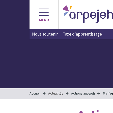
Aller
au
contenu
MENU
Nous soutenir
Taxe d'apprentissage
Accueil
Actualités
Actions arpejeh
Ma fo