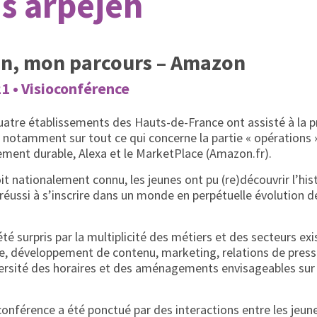
s arpejeh
on, mon parcours – Amazon
1 • Visioconférence
uatre établissements des Hauts-de-France ont assisté à la 
notamment sur tout ce qui concerne la partie « opérations 
ement durable, Alexa et le MarketPlace (Amazon.fr).
t nationalement connu, les jeunes ont pu (re)découvrir l’hist
réussi à s’inscrire dans un monde en perpétuelle évolution d
té surpris par la multiplicité des métiers et des secteurs ex
e, développement de contenu, marketing, relations de presse
iversité des horaires et des aménagements envisageables sur 
onférence a été ponctué par des interactions entre les jeune