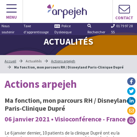
Aller
au
MENU
contenu
CONTACT
Nous
Taxe
Police
01 79 97 28
soutenir
d'apprentissage
Dyslexique
Rechercher
55
ACTUALITÉS
Accueil
Actualités
Actions arpejeh
Ma fonction, mon parcours RH / Disneyland Paris-Clinique Dupré
Actions arpejeh
Ma fonction, mon parcours RH / Disneyland
Paris-Clinique Dupré
06 janvier 2021 • Visioconférence - France
Le 6 janvier dernier, 10 patients de la clinique Dupré ont eu la