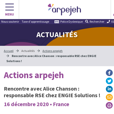
Aller
au
MENU
contenu
Nous soutenir
Taxe d'apprentissage
Police Dyslexique
Rechercher
01
ACTUALITÉS
Accueil
Actualités
Actions arpejeh
Rencontre avec Alice Chanson : responsable RSE chez ENGIE
Solutions !
Actions arpejeh
Rencontre avec Alice Chanson :
responsable RSE chez ENGIE Solutions !
16 décembre 2020 • France