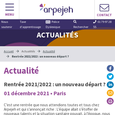
Aller
au
MENU
contenu
CONTACT
Nous
Taxe
Police
01 79 97 28
soutenir
d'apprentissage
Dyslexique
Rechercher
55
ACTUALITÉS
Accueil
Actualités
Actualité
Rentrée 2021/2022 : un nouveau départ ?
Actualité
Rentrée 2021/2022 : un nouveau départ ?
01 décembre 2021 • Paris
C’est une rentrée que nous attendions toutes et tous chez
Arpejeh et qui s’annonçait riche : L’équipe allait s’étoffer de
nouveaux talents et la situation sanitaire pouvait, à l’époque, nous