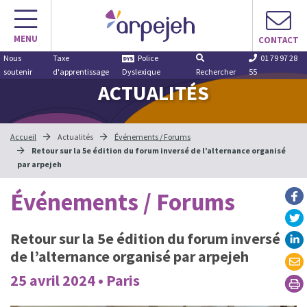
Aller
au
MENU
contenu
CONTACT
Nous
Taxe
Police
01 79 97 28
soutenir
d'apprentissage
Dyslexique
Rechercher
55
ACTUALITÉS
Accueil
Actualités
Événements / Forums
Retour sur la 5e édition du forum inversé de l’alternance organisé
par arpejeh
Événements / Forums
Retour sur la 5e édition du forum inversé
de l’alternance organisé par arpejeh
25 avril 2024 • Paris