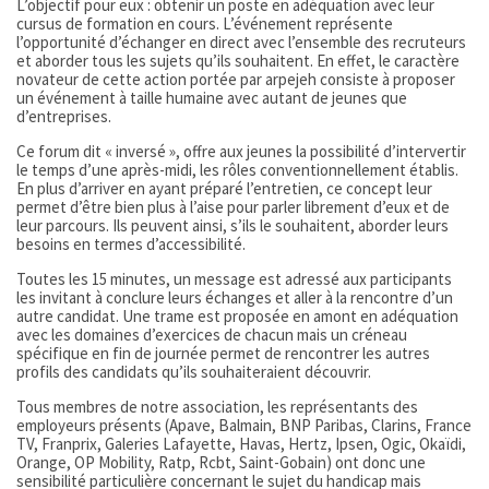
L’objectif pour eux : obtenir un poste en adéquation avec leur
cursus de formation en cours. L’événement représente
l’opportunité d’échanger en direct avec l’ensemble des recruteurs
et aborder tous les sujets qu’ils souhaitent. En effet, le caractère
novateur de cette action portée par arpejeh consiste à proposer
un événement à taille humaine avec autant de jeunes que
d’entreprises.
Ce forum dit « inversé », offre aux jeunes la possibilité d’intervertir
le temps d’une après-midi, les rôles conventionnellement établis.
En plus d’arriver en ayant préparé l’entretien, ce concept leur
permet d’être bien plus à l’aise pour parler librement d’eux et de
leur parcours. Ils peuvent ainsi, s’ils le souhaitent, aborder leurs
besoins en termes d’accessibilité.
Toutes les 15 minutes, un message est adressé aux participants
les invitant à conclure leurs échanges et aller à la rencontre d’un
autre candidat. Une trame est proposée en amont en adéquation
avec les domaines d’exercices de chacun mais un créneau
spécifique en fin de journée permet de rencontrer les autres
profils des candidats qu’ils souhaiteraient découvrir.
Tous membres de notre association, les représentants des
employeurs présents (Apave, Balmain, BNP Paribas, Clarins, France
TV, Franprix, Galeries Lafayette, Havas, Hertz, Ipsen, Ogic, Okaïdi,
Orange, OP Mobility, Ratp, Rcbt, Saint-Gobain) ont donc une
sensibilité particulière concernant le sujet du handicap mais