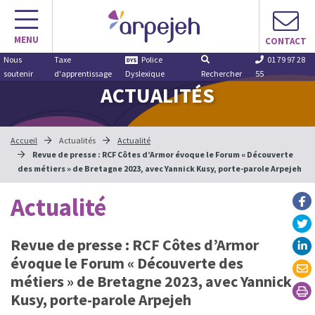
Aller
au
MENU
contenu
CONTACT
Nous
Taxe
Police
01 79 97 28
soutenir
d'apprentissage
Dyslexique
Rechercher
55
ACTUALITÉS
Accueil
Actualités
Actualité
Revue de presse : RCF Côtes d’Armor évoque le Forum « Découverte
des métiers » de Bretagne 2023, avec Yannick Kusy, porte-parole Arpejeh
Actualité
Revue de presse : RCF Côtes d’Armor
évoque le Forum « Découverte des
métiers » de Bretagne 2023, avec Yannick
Kusy, porte-parole Arpejeh