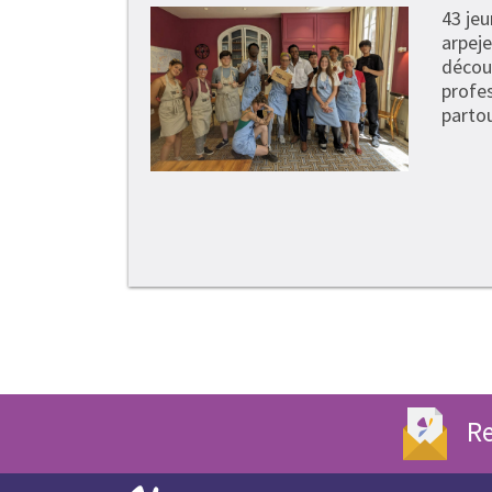
43 je
arpeje
découv
profe
partou
Re