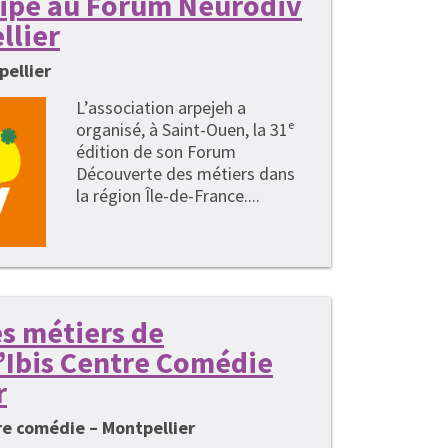
cipe au Forum Neurodiv
llier
pellier
L’association arpejeh a
organisé, à Saint-Ouen, la 31ᵉ
édition de son Forum
Découverte des métiers dans
la région Île-de-France....
s métiers de
 l’Ibis Centre Comédie
r
tre comédie – Montpellier