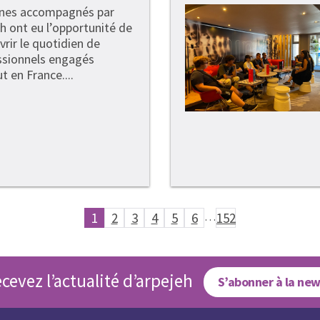
unes accompagnés par
h ont eu l’opportunité de
rir le quotidien de
ssionnels engagés
t en France....
1
2
3
4
5
6
…
152
cevez l’actualité d’arpejeh
S’abonner à la new