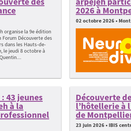
couverte des
arpejeh parti
ance
2026 à Montpe
02 octobre 2026 • Mont
h organise la 9e édition
n Forum Découverte des
rs dans les Hauts-de-
, le jeudi 8 octobre à
Quentin....
: 43 jeunes
Découverte de
h à la
l’hôtellerie à
rofessionnel
de Montpellie
23 juin 2026 • IBIS cen