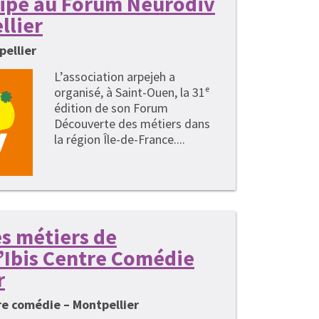
cipe au Forum Neurodiv
llier
pellier
L’association arpejeh a
organisé, à Saint-Ouen, la 31ᵉ
édition de son Forum
Découverte des métiers dans
la région Île-de-France....
s métiers de
 l’Ibis Centre Comédie
r
tre comédie – Montpellier