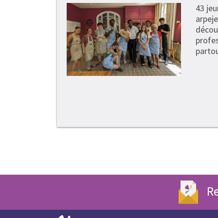
43 je
arpeje
découv
profe
partou
Re