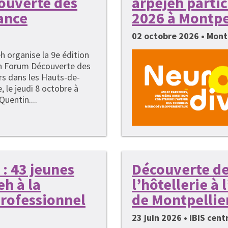
couverte des
arpejeh parti
ance
2026 à Montpe
02 octobre 2026 • Mont
h organise la 9e édition
n Forum Découverte des
rs dans les Hauts-de-
, le jeudi 8 octobre à
Quentin....
: 43 jeunes
Découverte de
h à la
l’hôtellerie à
rofessionnel
de Montpellie
23 juin 2026 • IBIS cen