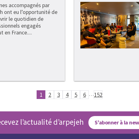
unes accompagnés par
h ont eu l’opportunité de
rir le quotidien de
ssionnels engagés
t en France....
1
2
3
4
5
6
…
152
cevez l’actualité d’arpejeh
S’abonner à la new