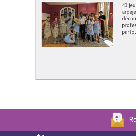
43 je
arpeje
découv
profe
partou
Re