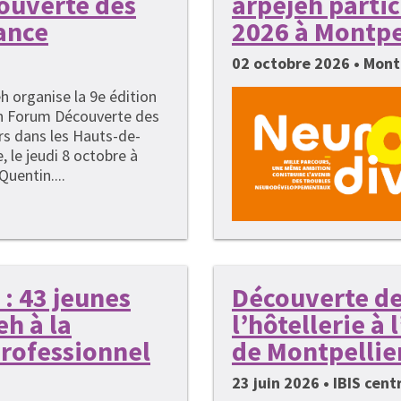
couverte des
arpejeh parti
ance
2026 à Montpe
02 octobre 2026 • Mont
h organise la 9e édition
n Forum Découverte des
rs dans les Hauts-de-
, le jeudi 8 octobre à
Quentin....
: 43 jeunes
Découverte de
h à la
l’hôtellerie à
rofessionnel
de Montpellie
23 juin 2026 • IBIS cen