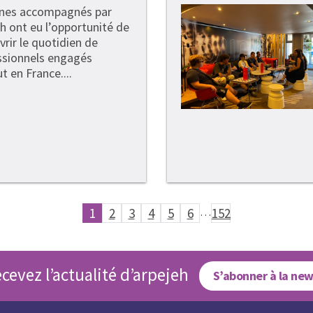
unes accompagnés par
h ont eu l’opportunité de
rir le quotidien de
ssionnels engagés
t en France....
1
2
3
4
5
6
…
152
cevez l’actualité d’arpejeh
S’abonner à la new