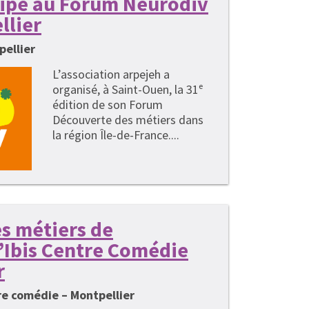
cipe au Forum Neurodiv
llier
pellier
L’association arpejeh a
organisé, à Saint-Ouen, la 31ᵉ
édition de son Forum
Découverte des métiers dans
la région Île-de-France....
s métiers de
 l’Ibis Centre Comédie
r
tre comédie – Montpellier