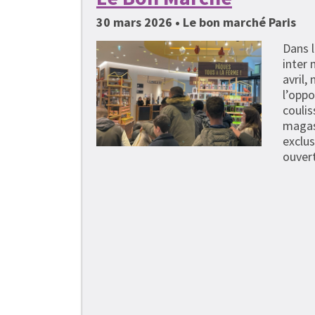
30 mars 2026 • Le bon marché Paris
Dans l
inter
avril,
l’oppo
coulis
magas
exclus
ouvert