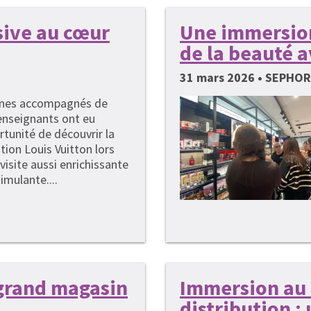
ive au cœur
Une immersion
de la beauté 
31 mars 2026 • SEPHORA
unes accompagnés de
enseignants ont eu
rtunité de découvrir la
ion Louis Vuitton lors
visite aussi enrichissante
imulante....
grand magasin
Immersion au 
distribution :