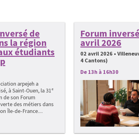
inversé de
Forum inversé 
ns la région
avril 2026
aux étudiants
02 avril 2026 • Villene
ap
4 Cantons)
De 13h à 16h30
ciation arpejeh a
sé, à Saint-Ouen, la 31ᵉ
on de son Forum
verte des métiers dans
ion Île-de-France....