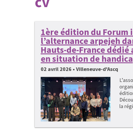
cv
1ère édition du Forum 
l’alternance arpejeh da
Hauts-de-France dédié 
en situation de handic
02 avril 2026 • Villeneuve-d'Ascq
L’asso
organi
éditi
Décou
la rég