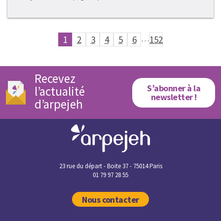
1
2
3
4
5
6
…
152
Recevez
S’abonner à la
l’actualité
newsletter !
d’arpejeh
23 rue du départ - Boite 37 - 75014 Paris
01 79 97 28 55
Nous contacter