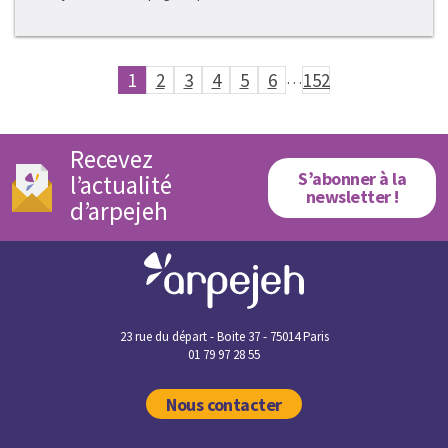
1
2
3
4
5
6
…
152
Recevez
S’abonner à la
l’actualité
newsletter !
d’arpejeh
23 rue du départ - Boite 37 - 75014 Paris
01 79 97 28 55
Nous contacter