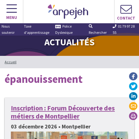
Aller
au
MENU
contenu
CONTACT
Nous
Taxe
Police
01 79 97 28
soutenir
d'apprentissage
Dyslexique
Rechercher
55
ACTUALITÉS
Accueil
épanouissement
Inscription : Forum Découverte des
métiers de Montpellier
03 décembre 2026 • Montpellier