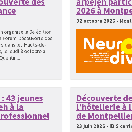
couverte des
arpejeh parti
ance
2026 à Montpe
02 octobre 2026 • Mont
h organise la 9e édition
n Forum Découverte des
rs dans les Hauts-de-
, le jeudi 8 octobre à
Quentin....
: 43 jeunes
Découverte de
h à la
l’hôtellerie à
rofessionnel
de Montpellie
23 juin 2026 • IBIS cen