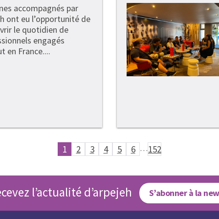
unes accompagnés par
h ont eu l’opportunité de
rir le quotidien de
ssionnels engagés
t en France....
1
2
3
4
5
6
…
152
cevez l’actualité d’arpejeh
S’abonner à la new