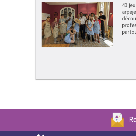
43 je
arpeje
découv
profe
partou
Re