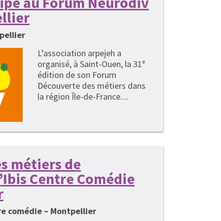
cipe au Forum Neurodiv
llier
pellier
L’association arpejeh a
organisé, à Saint-Ouen, la 31ᵉ
édition de son Forum
Découverte des métiers dans
la région Île-de-France....
s métiers de
 l’Ibis Centre Comédie
r
tre comédie – Montpellier