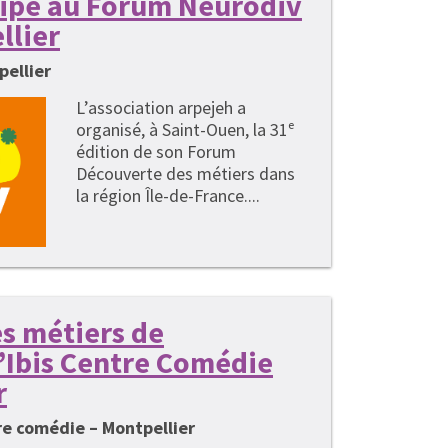
cipe au Forum Neurodiv
llier
pellier
L’association arpejeh a
organisé, à Saint-Ouen, la 31ᵉ
édition de son Forum
Découverte des métiers dans
la région Île-de-France....
s métiers de
 l’Ibis Centre Comédie
r
tre comédie – Montpellier