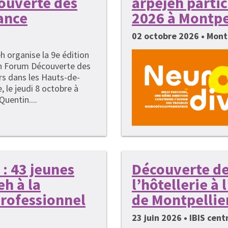
couverte des
arpejeh parti
ance
2026 à Montpe
02 octobre 2026 • Mont
h organise la 9e édition
n Forum Découverte des
rs dans les Hauts-de-
, le jeudi 8 octobre à
Quentin....
: 43 jeunes
Découverte de
h à la
l’hôtellerie à
rofessionnel
de Montpellie
23 juin 2026 • IBIS cen