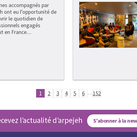
unes accompagnés par
h ont eu l’opportunité de
rir le quotidien de
ssionnels engagés
t en France....
1
2
3
4
5
6
…
152
cevez l’actualité d’arpejeh
S’abonner à la new