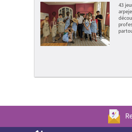
43 je
arpeje
découv
profe
partou
Re