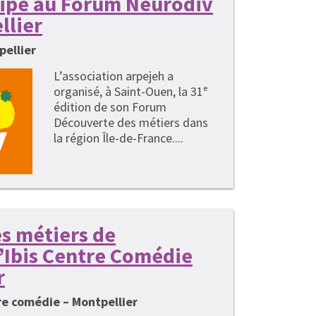
cipe au Forum Neurodiv
llier
pellier
L’association arpejeh a
organisé, à Saint-Ouen, la 31ᵉ
édition de son Forum
Découverte des métiers dans
la région Île-de-France....
s métiers de
 l’Ibis Centre Comédie
r
tre comédie – Montpellier