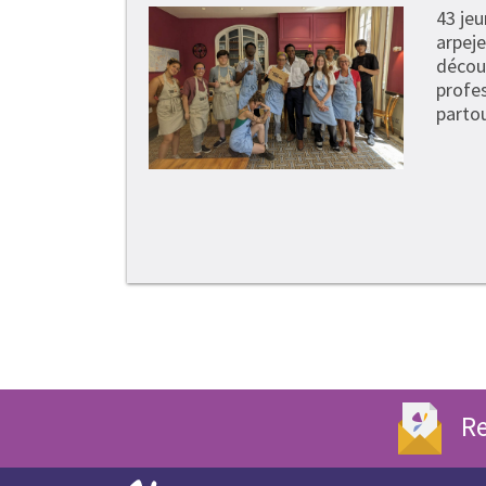
43 je
arpeje
découv
profe
partou
Re