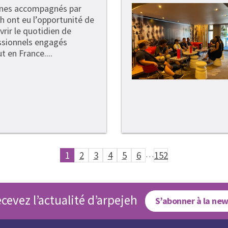
unes accompagnés par
h ont eu l’opportunité de
rir le quotidien de
ssionnels engagés
t en France....
1
2
3
4
5
6
…
152
cevez l’actualité d’arpejeh
S’abonner à la new