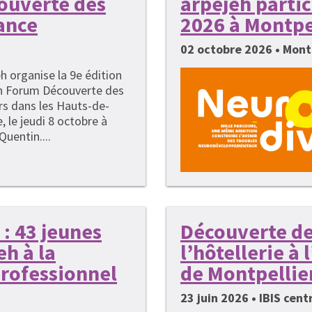
couverte des
arpejeh parti
ance
2026 à Montpe
02 octobre 2026 • Mont
h organise la 9e édition
n Forum Découverte des
rs dans les Hauts-de-
, le jeudi 8 octobre à
Quentin....
: 43 jeunes
Découverte de
h à la
l’hôtellerie à
rofessionnel
de Montpellie
23 juin 2026 • IBIS cen