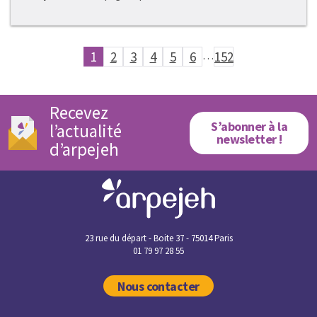
1
2
3
4
5
6
…
152
Recevez
S’abonner à la
l’actualité
newsletter !
d’arpejeh
23 rue du départ - Boite 37 - 75014 Paris
01 79 97 28 55
Nous contacter