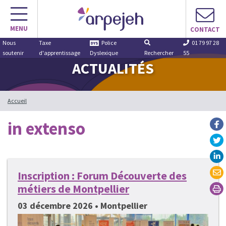
Aller
au
MENU
contenu
CONTACT
Nous
Taxe
Police
01 79 97 28
soutenir
d'apprentissage
Dyslexique
Rechercher
55
ACTUALITÉS
Accueil
in extenso
Inscription : Forum Découverte des
métiers de Montpellier
03 décembre 2026 • Montpellier