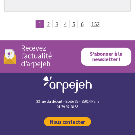
1
2
3
4
5
6
…
152
Recevez
S’abonner à la
l’actualité
newsletter !
d’arpejeh
23 rue du départ - Boite 37 - 75014 Paris
01 79 97 28 55
Nous contacter