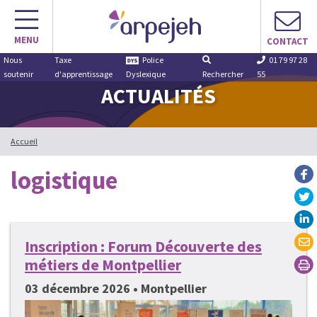
Aller
au
MENU
contenu
CONTACT
Nous
Taxe
Police
01 79 97 28
soutenir
d'apprentissage
Dyslexique
Rechercher
55
ACTUALITÉS
Accueil
logistique
Inscription : Forum Découverte des
métiers de Montpellier
03 décembre 2026 • Montpellier