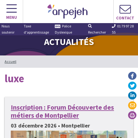
Aller
au
MENU
contenu
CONTACT
Nous
Taxe
Police
01 79 97 28
soutenir
d'apprentissage
Dyslexique
Rechercher
55
ACTUALITÉS
Accueil
luxe
Inscription : Forum Découverte des
métiers de Montpellier
03 décembre 2026 • Montpellier