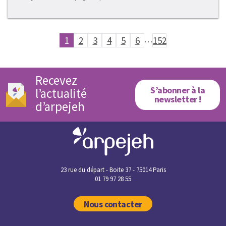
1
2
3
4
5
6
…
152
Recevez
S’abonner à la
l’actualité
newsletter !
d’arpejeh
23 rue du départ - Boite 37 - 75014 Paris
01 79 97 28 55
Nous contacter