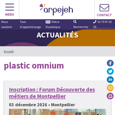
Aller
au
MENU
contenu
CONTACT
Nous
Taxe
Police
01 79 97 28
soutenir
d'apprentissage
Dyslexique
Rechercher
55
ACTUALITÉS
Accueil
plastic omnium
Inscription : Forum Découverte des
métiers de Montpellier
03 décembre 2026 • Montpellier