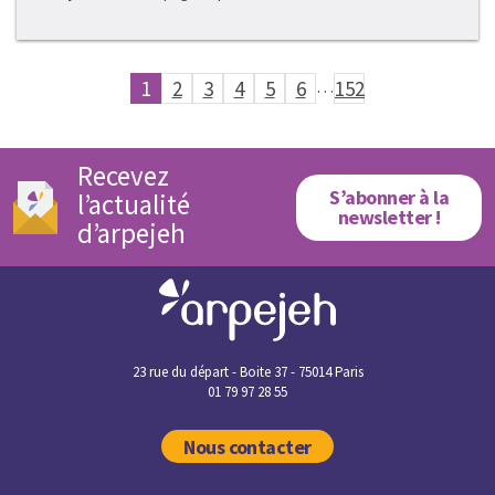
1
2
3
4
5
6
…
152
Recevez
S’abonner à la
l’actualité
newsletter !
d’arpejeh
23 rue du départ - Boite 37 - 75014 Paris
01 79 97 28 55
Nous contacter