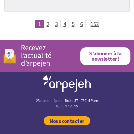
1
2
3
4
5
6
…
152
Recevez
S’abonner à la
l’actualité
newsletter !
d’arpejeh
23 rue du départ - Boite 37 - 75014 Paris
01 79 97 28 55
Nous contacter