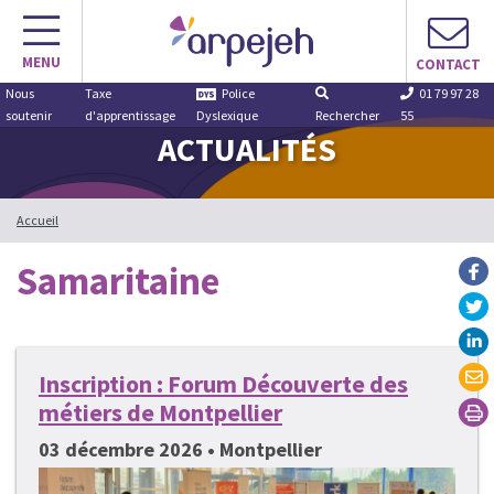
Aller
au
MENU
contenu
CONTACT
Nous
Taxe
Police
01 79 97 28
soutenir
d'apprentissage
Dyslexique
Rechercher
55
ACTUALITÉS
Accueil
Samaritaine
Inscription : Forum Découverte des
métiers de Montpellier
03 décembre 2026 • Montpellier