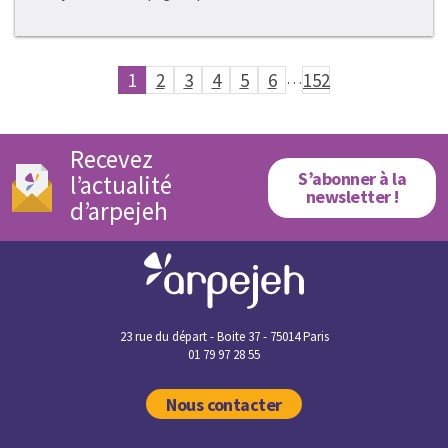
1
2
3
4
5
6
…
152
Recevez
S’abonner à la
l’actualité
newsletter !
d’arpejeh
23 rue du départ - Boite 37 - 75014 Paris
01 79 97 28 55
Nous contacter