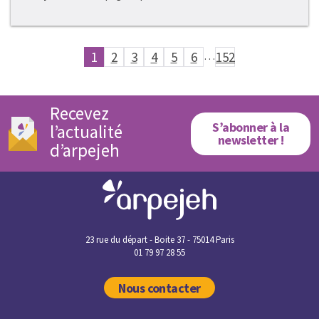
1
2
3
4
5
6
…
152
Recevez
S’abonner à la
l’actualité
newsletter !
d’arpejeh
23 rue du départ - Boite 37 - 75014 Paris
01 79 97 28 55
Nous contacter