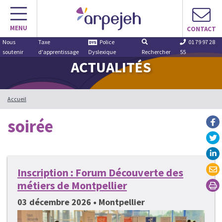
Aller
au
MENU
contenu
CONTACT
Nous
Taxe
Police
01 79 97 28
soutenir
d'apprentissage
Dyslexique
Rechercher
55
ACTUALITÉS
Accueil
soirée
Inscription : Forum Découverte des
métiers de Montpellier
03 décembre 2026 • Montpellier