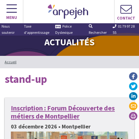
Aller
au
MENU
contenu
CONTACT
Nous
Taxe
Police
01 79 97 28
soutenir
d'apprentissage
Dyslexique
Rechercher
55
ACTUALITÉS
Accueil
stand-up
Inscription : Forum Découverte des
métiers de Montpellier
03 décembre 2026 • Montpellier