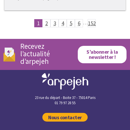
1
2
3
4
5
6
…
152
Recevez
S’abonner à la
l’actualité
newsletter !
d’arpejeh
23 rue du départ - Boite 37 - 75014 Paris
01 79 97 28 55
Nous contacter