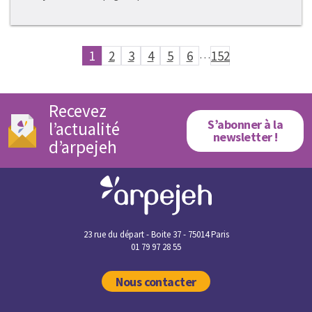
1
2
3
4
5
6
…
152
Recevez
S’abonner à la
l’actualité
newsletter !
d’arpejeh
23 rue du départ - Boite 37 - 75014 Paris
01 79 97 28 55
Nous contacter