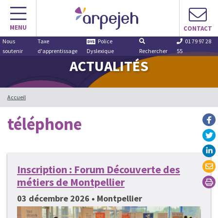
Aller
au
MENU
contenu
CONTACT
Nous
Taxe
Police
01 79 97 28
soutenir
d'apprentissage
Dyslexique
Rechercher
55
ACTUALITÉS
Accueil
téléphone
Inscription : Forum Découverte des
métiers de Montpellier
03 décembre 2026 • Montpellier