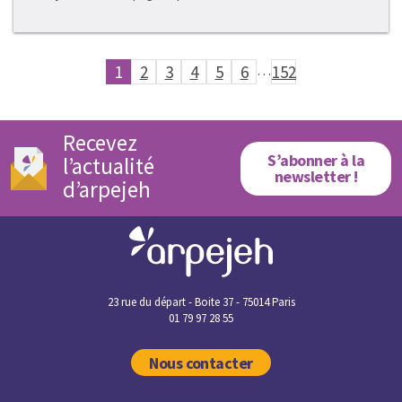
1
2
3
4
5
6
…
152
Recevez
S’abonner à la
l’actualité
newsletter !
d’arpejeh
23 rue du départ - Boite 37 - 75014 Paris
01 79 97 28 55
Nous contacter