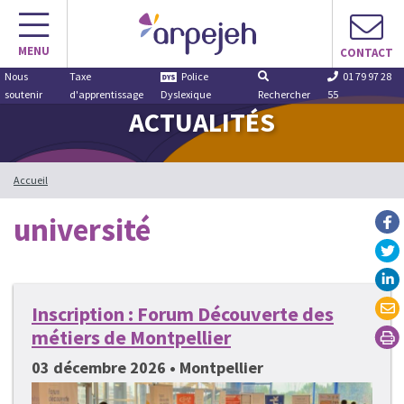
Aller
au
MENU
contenu
CONTACT
Nous
Taxe
Police
01 79 97 28
soutenir
d'apprentissage
Dyslexique
Rechercher
55
ACTUALITÉS
Accueil
université
Inscription : Forum Découverte des
métiers de Montpellier
03 décembre 2026 • Montpellier