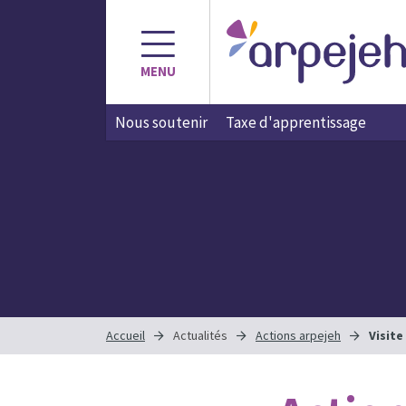
Aller
au
contenu
MENU
Nous soutenir
Taxe d'apprentissage
Accueil
Actualités
Actions arpejeh
Visite