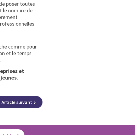
n de poser toutes
et le nombre de
ièrement
professionnelles.
rniche comme pour
on et le temps
.
eprises et
 jeunes.
Article
suivant