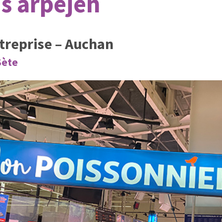
s arpejeh
ntreprise – Auchan
Sète