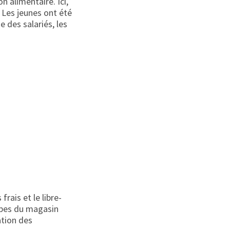
 alimentaire. Ici,
 Les jeunes ont été
e des salariés, les
rais et le libre-
uipes du magasin
ation des