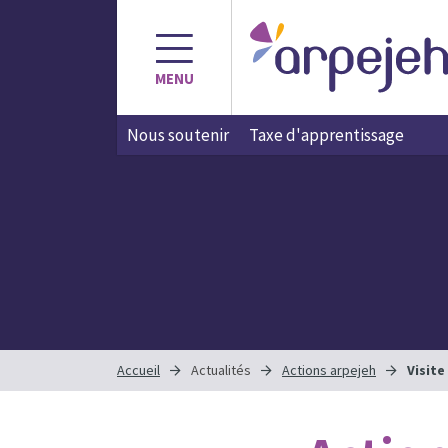
Aller
au
contenu
MENU
Nous soutenir
Taxe d'apprentissage
Accueil
Actualités
Actions arpejeh
Visite