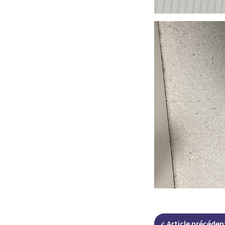
Article
précéden