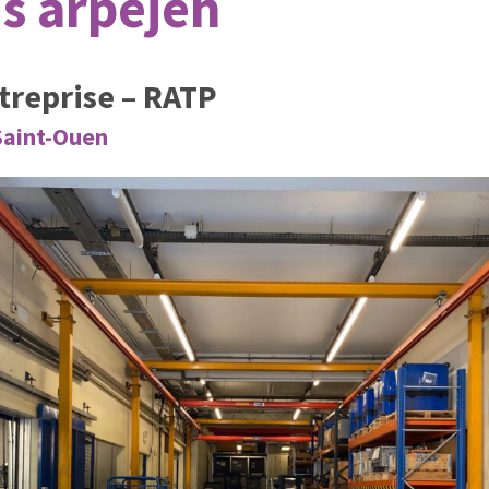
s arpejeh
ntreprise – RATP
 Saint-Ouen