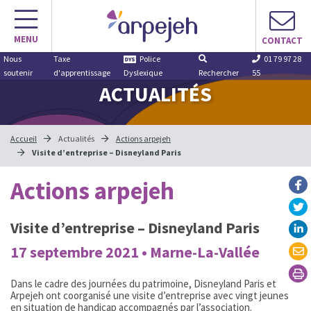
Aller
au
MENU
contenu
CONTACT
Nous
Taxe
Police
01 79 97 28
soutenir
d'apprentissage
Dyslexique
Rechercher
55
ACTUALITÉS
Accueil
Actualités
Actions arpejeh
Visite d’entreprise – Disneyland Paris
Actions arpejeh
Visite d’entreprise – Disneyland Paris
17 septembre 2021 • Marne-La-Vallée
Dans le cadre des journées du patrimoine, Disneyland Paris et
Arpejeh ont coorganisé une visite d’entreprise avec vingt jeunes
en situation de handicap accompagnés par l’association.