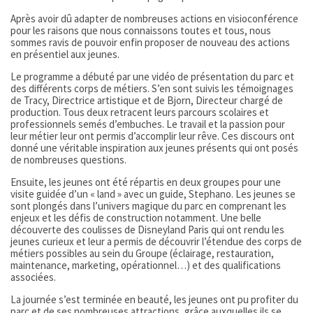
Après avoir dû adapter de nombreuses actions en visioconférence
pour les raisons que nous connaissons toutes et tous, nous
sommes ravis de pouvoir enfin proposer de nouveau des actions
en présentiel aux jeunes.
Le programme a débuté par une vidéo de présentation du parc et
des différents corps de métiers. S’en sont suivis les témoignages
de Tracy, Directrice artistique et de Bjorn, Directeur chargé de
production. Tous deux retracent leurs parcours scolaires et
professionnels semés d’embuches. Le travail et la passion pour
leur métier leur ont permis d’accomplir leur rêve. Ces discours ont
donné une véritable inspiration aux jeunes présents qui ont posés
de nombreuses questions.
Ensuite, les jeunes ont été répartis en deux groupes pour une
visite guidée d’un « land » avec un guide, Stephano. Les jeunes se
sont plongés dans l’univers magique du parc en comprenant les
enjeux et les défis de construction notamment. Une belle
découverte des coulisses de Disneyland Paris qui ont rendu les
jeunes curieux et leur a permis de découvrir l’étendue des corps de
métiers possibles au sein du Groupe (éclairage, restauration,
maintenance, marketing, opérationnel…) et des qualifications
associées.
La journée s’est terminée en beauté, les jeunes ont pu profiter du
parc et de ses nombreuses attractions, grâce auxquelles ils se