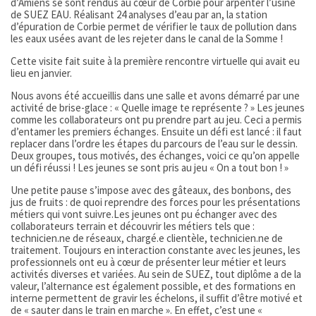
d’Amiens se sont rendus au cœur de Corbie pour arpenter l’usine
de SUEZ EAU. Réalisant 24 analyses d’eau par an, la station
d’épuration de Corbie permet de vérifier le taux de pollution dans
les eaux usées avant de les rejeter dans le canal de la Somme !
Cette visite fait suite à la première rencontre virtuelle qui avait eu
lieu en janvier.
Nous avons été accueillis dans une salle et avons démarré par une
activité de brise-glace : « Quelle image te représente ? » Les jeunes
comme les collaborateurs ont pu prendre part au jeu. Ceci a permis
d’entamer les premiers échanges. Ensuite un défi est lancé : il faut
replacer dans l’ordre les étapes du parcours de l’eau sur le dessin.
Deux groupes, tous motivés, des échanges, voici ce qu’on appelle
un défi réussi ! Les jeunes se sont pris au jeu « On a tout bon ! »
Une petite pause s’impose avec des gâteaux, des bonbons, des
jus de fruits : de quoi reprendre des forces pour les présentations
métiers qui vont suivre.Les jeunes ont pu échanger avec des
collaborateurs terrain et découvrir les métiers tels que :
technicien.ne de réseaux, chargé.e clientèle, technicien.ne de
traitement. Toujours en interaction constante avec les jeunes, les
professionnels ont eu à cœur de présenter leur métier et leurs
activités diverses et variées. Au sein de SUEZ, tout diplôme a de la
valeur, l’alternance est également possible, et des formations en
interne permettent de gravir les échelons, il suffit d’être motivé et
de « sauter dans le train en marche ». En effet, c’est une «