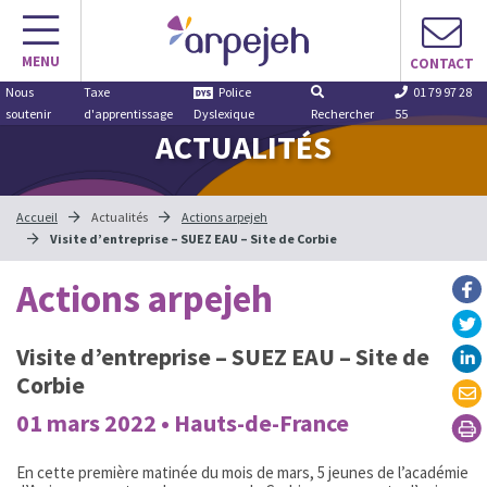
Aller
au
MENU
contenu
CONTACT
Nous
Taxe
Police
01 79 97 28
soutenir
d'apprentissage
Dyslexique
Rechercher
55
ACTUALITÉS
Accueil
Actualités
Actions arpejeh
Visite d’entreprise – SUEZ EAU – Site de Corbie
Actions arpejeh
Visite d’entreprise – SUEZ EAU – Site de
Corbie
01 mars 2022 • Hauts-de-France
En cette première matinée du mois de mars, 5 jeunes de l’académie