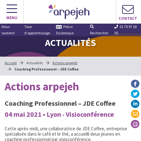
Aller
au
MENU
contenu
CONTACT
Nous
Taxe
Police
01 79 97 28
soutenir
d'apprentissage
Dyslexique
Rechercher
55
ACTUALITÉS
Accueil
Actualités
Actions arpejeh
Coaching Professionnel – JDE Coffee
Actions arpejeh
Coaching Professionnel – JDE Coffee
04 mai 2021 • Lyon - Visioconférence
Cette après-midi, une collaboratrice de JDE Coffee, entreprise
spécialisée dans le café et le thé, a accueilli deux jeunes en
coaching professionnel par visioconférence.