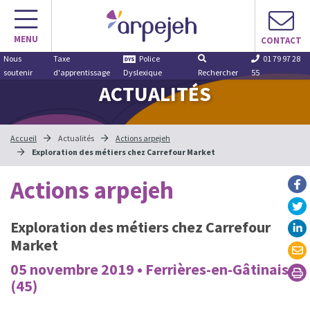
Aller
au
MENU
contenu
CONTACT
Nous
Taxe
Police
01 79 97 28
soutenir
d'apprentissage
Dyslexique
Rechercher
55
ACTUALITÉS
Accueil
Actualités
Actions arpejeh
Exploration des métiers chez Carrefour Market
Actions arpejeh
Exploration des métiers chez Carrefour
Market
05 novembre 2019 • Ferrières-en-Gâtinais
(45)