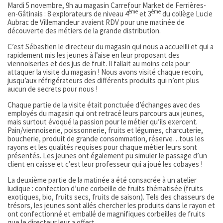
Mardi 5 novembre, 9h au magasin Carrefour Market de Ferrières-
ème
ème
en-Gâtinais : 8 explorateurs de niveau 4
et 3
du collège Lucie
Aubrac de Villemandeur avaient RDV pour une matinée de
découverte des métiers de la grande distribution.
C’est Sébastien le directeur du magasin qui nous a accueilli et qui a
rapidement mis les jeunes à l’aise en leur proposant des
viennoiseries et des jus de fruit. Il fallait au moins cela pour
attaquer la visite du magasin ! Nous avons visité chaque recoin,
jusqu’aux réfrigérateurs des différents produits qui n’ont plus
aucun de secrets pour nous !
Chaque partie de la visite était ponctuée d’échanges avec des
employés du magasin qui ont retracé leurs parcours aux jeunes,
mais surtout évoqué la passion pour le métier qu’ils exercent.
Pain/viennoiserie, poissonnerie, fruits et légumes, charcuterie,
boucherie, produit de grande consommation, réserve…tous les
rayons et les qualités requises pour chaque métier leurs sont
présentés. Les jeunes ont également pu simuler le passage d’un
client en caisse et c’est leur professeur qui a joué les cobayes !
La deuxième partie de la matinée a été consacrée à un atelier
ludique : confection d’une corbeille de fruits thématisée (fruits
exotiques, bio, fruits secs, fruits de saison). Tels des chasseurs de
trésors, les jeunes sont allés chercher les produits dans le rayon et
ont confectionné et emballé de magnifiques corbeilles de fruits
que le directeur leur a offert.