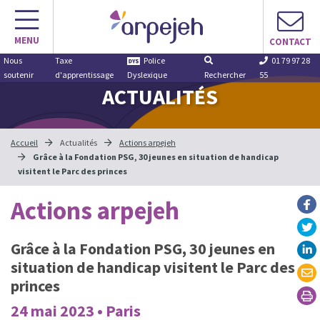
Aller
au
MENU
contenu
CONTACT
Nous
Taxe
Police
01 79 97 28
soutenir
d'apprentissage
Dyslexique
Rechercher
55
ACTUALITÉS
Accueil
Actualités
Actions arpejeh
Grâce à la Fondation PSG, 30 jeunes en situation de handicap
visitent le Parc des princes
Actions arpejeh
Grâce à la Fondation PSG, 30 jeunes en
situation de handicap visitent le Parc des
princes
24 mai 2023 • Paris